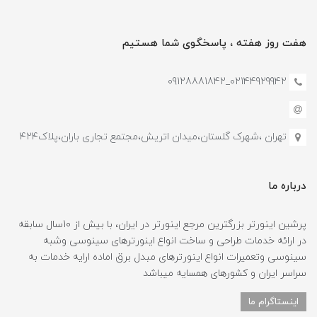
هفت روز هفته ، پاسخگوی شما هستیم
02144929942_09128881842
تهران ،شهرک گلستان،میدان اتریش،مجتمع تجاری باران،پلاک۴۲۴
درباره ما
پرشین اینورتر بزرگترین مرجع اینورتر در ایران، با بیش از 10سال سابقه
در ارائه خدمات طراحی و ساخت انواع اینورترهای سینوسی وشبه
سینوسی وتعمیرات انواع اینورترهای مبدل برق اماده ارایه خدمات به
سراسر ایران و کشورهای همسایه میباشد
اینستاگرام ما