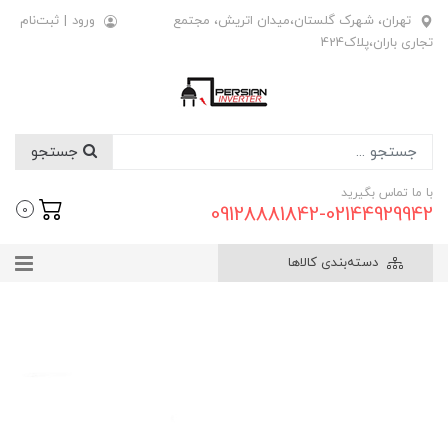
تهران، شهرک گلستان،میدان اتریش، مجتمع
ورود
|
ثبت‌نام
تجاری باران،پلاک424
جستجو
با ما تماس بگیرید
09128881842-02144929942
0
دسته‌بندی کالاها
راهنمای ثبت سفارش