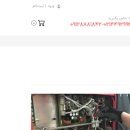
ورود
|
ثبت‌نام
ما تماس بگیرید
09128881842-021449299
0