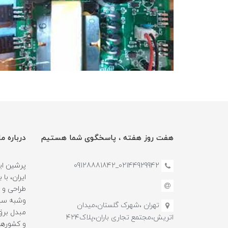
هفت روز هفته ، پاسخگوی شما هستیم
درباره ما
02144929942_09128881842
پرشین این
طراحی و 
وشبه سین
تهران ،شهرک گلستان،میدان
مبدل برق 
اتریش،مجتمع تجاری باران،پلاک۴۲۴
و کشورها