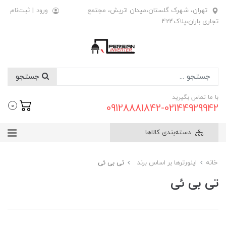
تهران، شهرک گلستان،میدان اتریش، مجتمع
ورود
|
ثبت‌نام
تجاری باران،پلاک424
جستجو
با ما تماس بگیرید
09128881842-02144929942
0
دسته‌بندی کالاها
خانه
اینورترها بر اساس برند
تی بی ئی
تی بی ئی