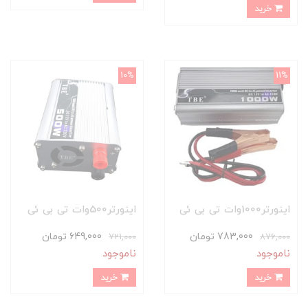
خرید
10%
11%
اینورتر1000وات تی بی ئی
اینورتر500وات تی بی ئی
783,000 تومان
649,000 تومان
721,000
876,000
ناموجود
ناموجود
خرید
خرید