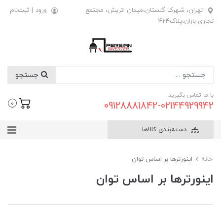
تهران، شهرک گلستان،میدان اتریش، مجتمع
ورود
|
ثبت‌نام
تجاری باران،پلاک424
جستجو
با ما تماس بگیرید
09128881842-02144929942
0
دسته‌بندی کالاها
خانه
اینورترها بر اساس توان
اینورترها بر اساس توان