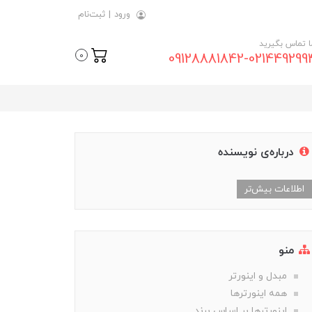
ورود
|
ثبت‌نام
ما تماس بگیرید
09128881842-021449299
0
درباره‌ی نویسنده
اطلاعات بیش‌تر
منو
مبدل و اینورتر
همه اینورترها
اینورترها بر اساس برند