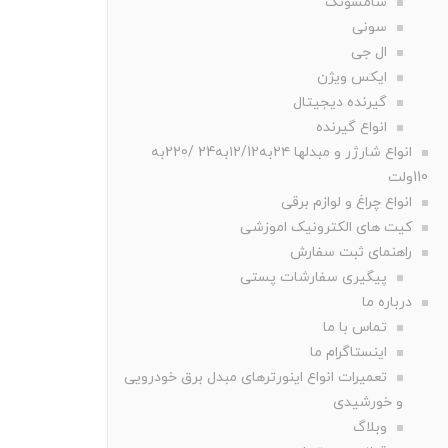
سامسونگ
سونی
ال جی
ایکس ویژن
گیرنده دیجیتال
انواع گیرنده
انواع شارژر و مبدلها ۲۴به۱۲/12به24 /220به
110ولت
انواع چراغ و لوازم برقی
کیت های الکترونیک اموزشی
راهنمای ثبت سفارش
پیگیری سفارشات پستی
درباره ما
تماس با ما
اینستاگرام ما
تعمیرات انواع اینورترهای مبدل برق خودرویی
و خورشیدی
وبلاگ