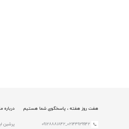
هفت روز هفته ، پاسخگوی شما هستیم
درباره ما
02144929942_09128881842
پرشین این