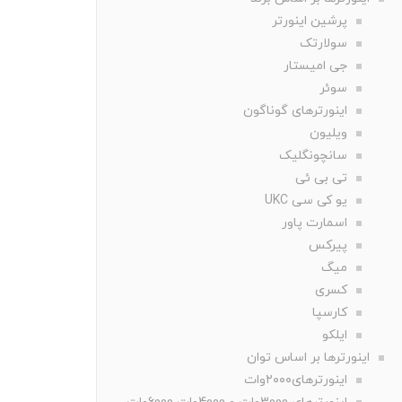
پرشین اینورتر
سولارتک
جی امیستار
سوئر
اینورترهای گوناگون
ویلیون
سانچونگلیک
تی بی ئی
یو کی سی UKC
اسمارت پاور
پیرکس
میگ
کسری
کارسپا
ایلکو
اینورترها بر اساس توان
اینورترهای۲۰۰۰وات