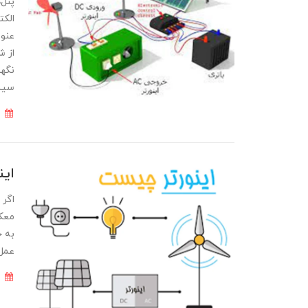
پنل‌
الکت
عنوا
از ش
نگهد
سیست
16 آذر 1400
این
معکو
به ج
عمل عکس م
16 آذر 1400