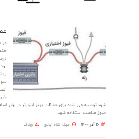
عمل
در ص
درصد
بودن
روشن
سوئی
اتصا
خروج
شود.توصیه می شود برای حفاظت بهتر اینورتر در برابر اضاف
فیوز مناسب استفاده شود.
16 آذر 1400
امینه شاه ابادی
وبلاگ