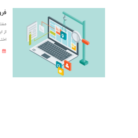
فرو
​​​​
از ا
اختی
12 آذر 1400