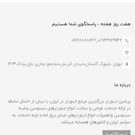
هفت روز هفته ، پاسخگوی شما هستیم
02144929942_09128881842
تهران ،شهرک گلستان،میدان اتریش،مجتمع تجاری باران،پلاک۴۲۴
درباره ما
پرشین اینورتر بزرگترین مرجع اینورتر در ایران، با بیش از 10سال سابقه
در ارائه خدمات طراحی و ساخت انواع اینورترهای سینوسی وشبه
سینوسی وتعمیرات انواع اینورترهای مبدل برق اماده ارایه خدمات به
سراسر ایران و کشورهای همسایه میباشد
اینستاگرام ما