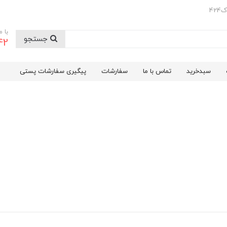
42
با 
جستجو
42
سبدخرید
تماس با ما
سفارشات
پیگیری سفارشات پستی
درباره ما