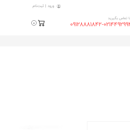
ورود
|
ثبت‌نام
ما تماس بگیرید
09128881842-021449299
0