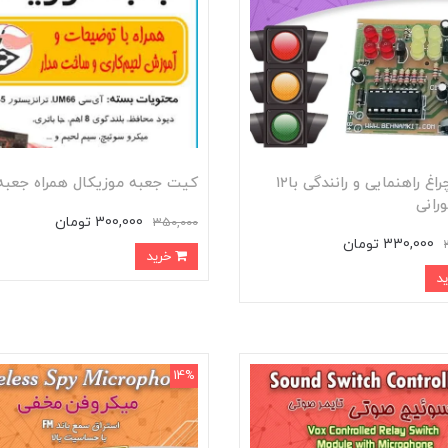
کیت چراغ راهنمایی و رانندگی با۱۲
کیت جعبه موزیکال همراه جعبه
رانی
300,000 تومان
350,000
330,000 تومان
خرید
14%