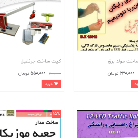
اخت مولد برق
کیت ساخت جرثقیل
630,000 تومان
550,000 تومان
600,000
خرید
15%