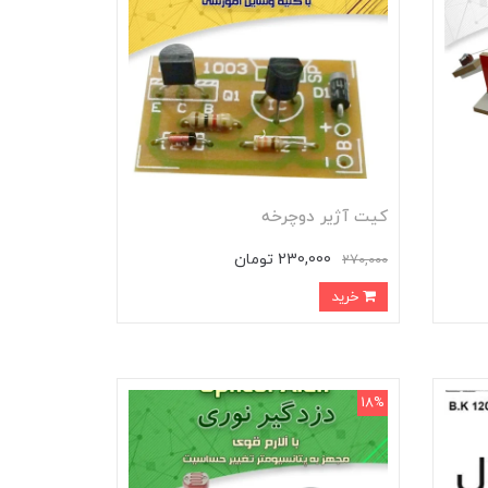
کیت آژیر دوچرخه
230,000 تومان
270,000
خرید
18%