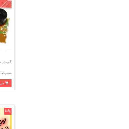
کیت س
270,000
خرید
10%