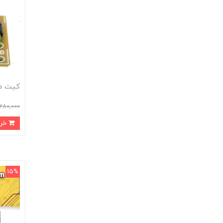
کیت مو
280,000
خرید
15%