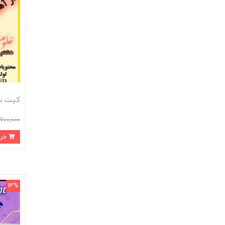
کیت س
700,000
خرید
14%