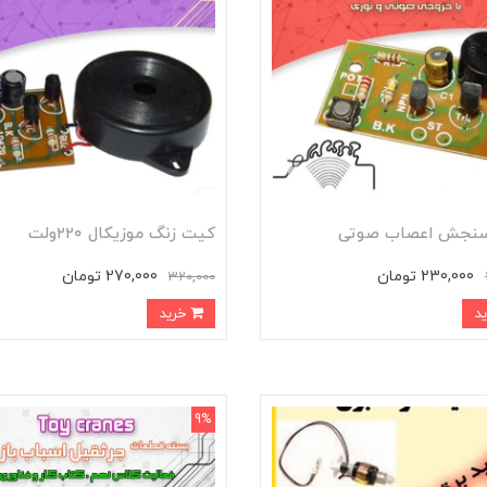
نجش اعصاب صوتی
کیت زنگ موزیکال ۲۲۰ولت
230,000 تومان
270,000 تومان
320,000
خرید
9%