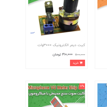
کیت دیمر الکترونیک 3000وات
410,000 تومان
500,000
خرید
11%