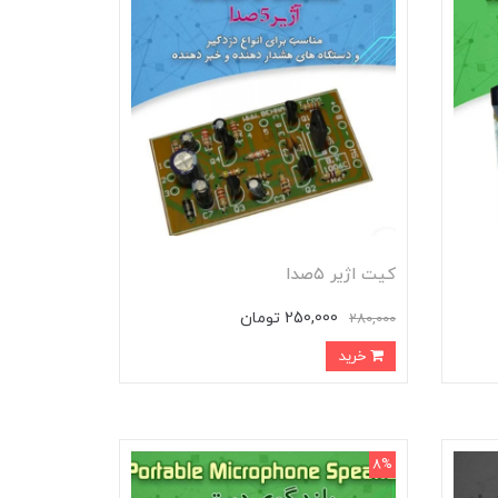
کیت اژیر ۵صدا
250,000 تومان
280,000
خرید
8%