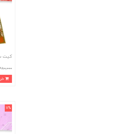
کیت س
380,000
خرید
11%