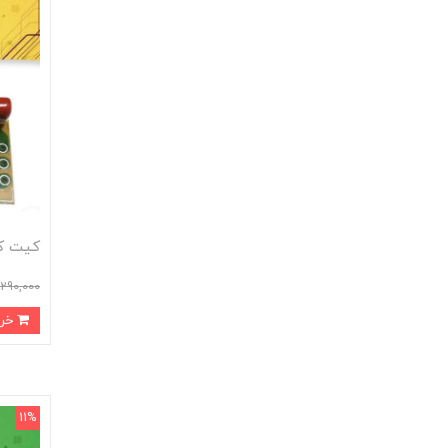
کیت کلید
290,000
خرید
11%