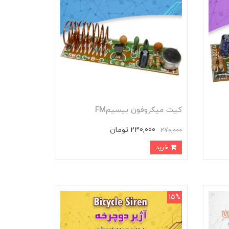
کیت میکروفون بیسیمFM
230,000 تومان
270,000
خرید
15%