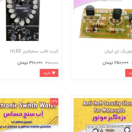
زیک ای ایران
کیت قلب سحرامیز 16LED
250,000 تومان
310,000 تومان
380,000
خرید
17%