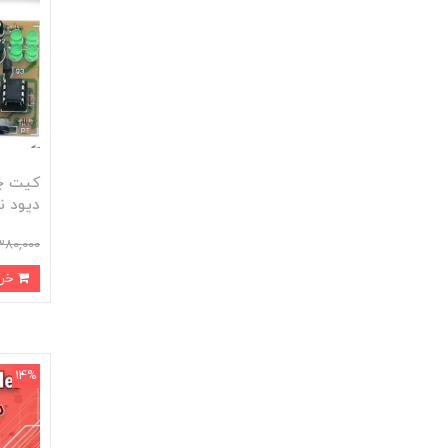
دیود نو
380,000
خرید
14%