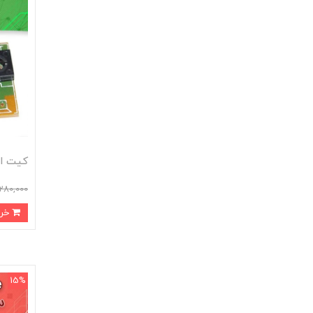
کیت اژیر خطر
280,000
خرید
15%