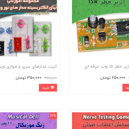
 ۱۵ وات حرفه ای
کیت مدارهای سری و موازی وپن
250,000 تومان
350,000 تومان
380,000
خرید
16%