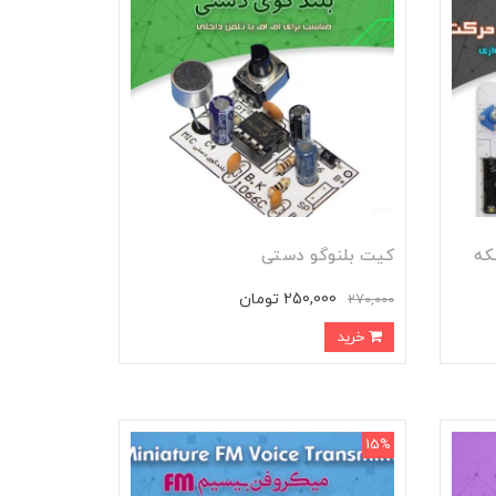
که
کیت بلنوگو دستی
250,000 تومان
270,000
خرید
15%