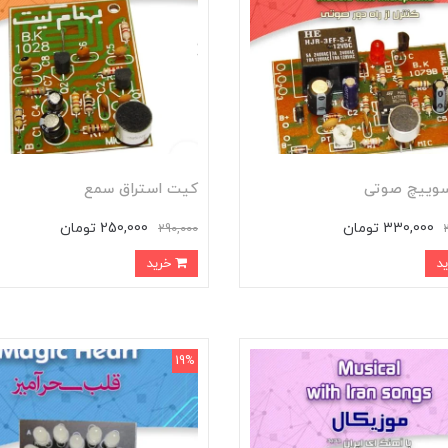
وییچ صوتی
کیت استراق سمع
330,000 تومان
250,000 تومان
290,000
خرید
19%