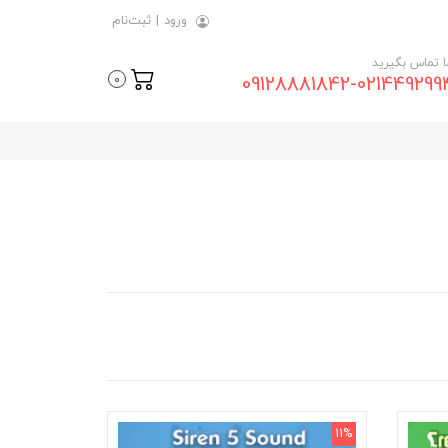
ورود
|
ثبت‌نام
ما تماس بگیرید
09128881842-021449299
0
11%