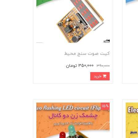
کیت صوت سنج محیط
350,000 تومان
390,000
خرید
15%