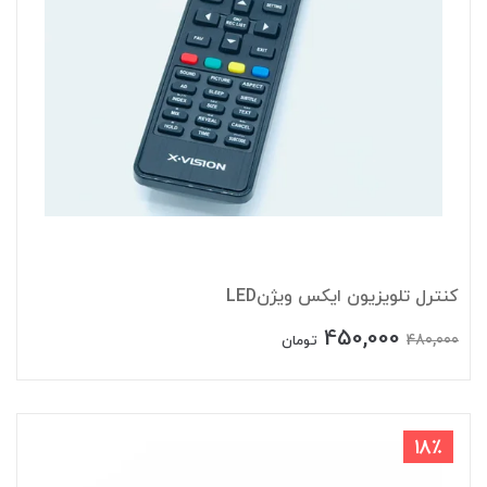
کنترل تلویزیون ایکس ویژنLED
450,000
480,000
تومان
18٪