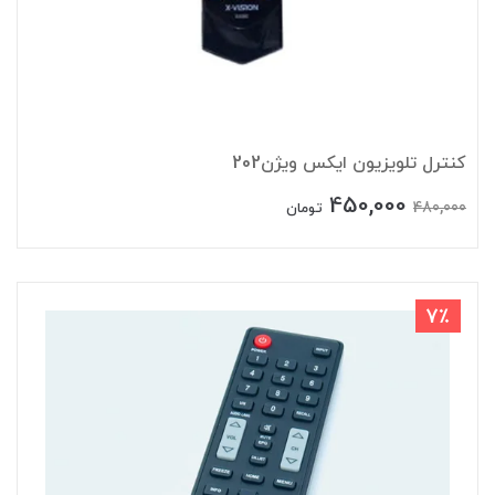
کنترل تلویزیون ایکس ویژن202
450,000
480,000
تومان
7٪