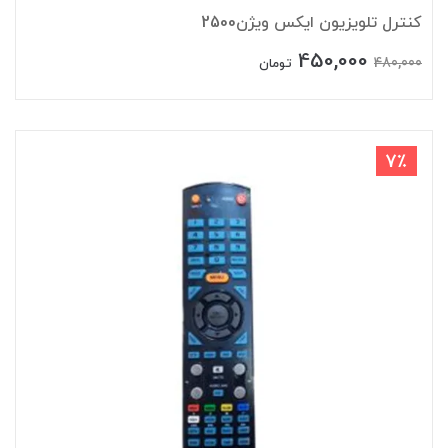
کنترل تلویزیون ایکس ویژن2500
450,000
480,000
تومان
7٪