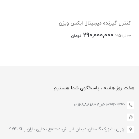
کنترل گیرنده دیجیتال ایکس ویژن
290,000,000
350,000
تومان
هفت روز هفته ، پاسخگوی شما هستیم
02144929942_09128881842
تهران ،شهرک گلستان،میدان اتریش،مجتمع تجاری باران،پلاک۴۲۴