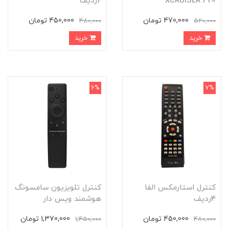
XCRUISER 420
2ردیف
470,000 تومان
450,000 تومان
480,000
520,000
خرید
خرید
6%
7%
کنترل استارمکس الفا
کنترل تلویزیون سامسونگ
4ردیف
هوشمند ویس دار
450,000 تومان
1,370,000 تومان
1,450,000
480,000