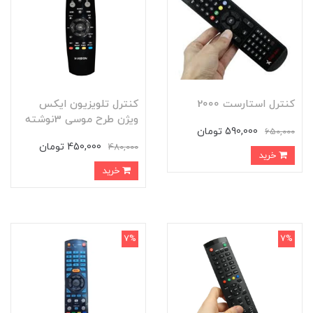
کنترل استارست 2000
کنترل تلویزیون ایکس
ویژن طرح موسی 3نوشته
590,000 تومان
650,000
450,000 تومان
480,000
خرید
خرید
7%
7%