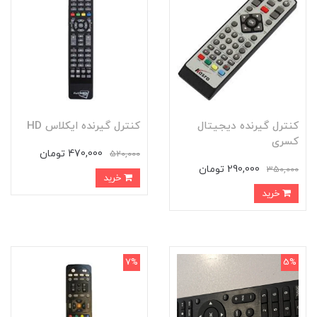
کنترل گیرنده دیجیتال
کنترل گیرنده ایکلاس HD
کسری
470,000 تومان
520,000
290,000 تومان
350,000
خرید
خرید
7%
5%