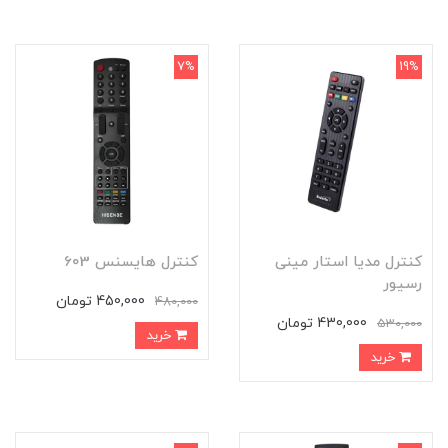
7%
19%
کنترل مدیا استار مینی
کنترل هایسنس 603
رسیور
450,000 تومان
480,000
430,000 تومان
530,000
خرید
خرید