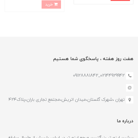
خرید
هفت روز هفته ، پاسخگوی شما هستیم
02144929942_09128881842
تهران ،شهرک گلستان،میدان اتریش،مجتمع تجاری باران،پلاک۴۲۴
درباره ما
پرشین اینورتر بزرگترین مرجع اینورتر در ایران، با بیش از 10سال سابقه