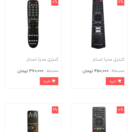
8%
7%
کنترل مدیا استار
کنترل مدیا استار
450,000 تومان
470,000 تومان
510,000
480,000
خرید
خرید
9%
10%