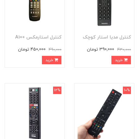
کنترل مدیا استار کوچک
کنترل استارمکس A100
390,000 تومان
450,000 تومان
490,000
430,000
خرید
خرید
12%
10%