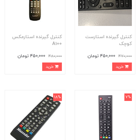
کنترل گیرنده استارست
کنترل گیرنده استارمکس
کوچک
A100
450,000 تومان
450,000 تومان
480,000
470,000
خرید
خرید
18%
7%