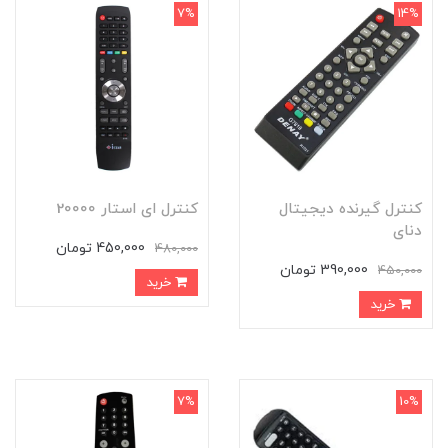
7%
14%
کنترل گیرنده دیجیتال
کنترل ای استار 20000
دنای
450,000 تومان
480,000
390,000 تومان
450,000
خرید
خرید
7%
10%