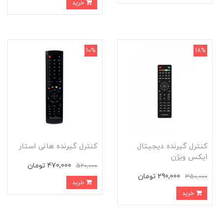
خرید
10%
18%
کنترل گیرنده دیجیتال
کنترل گیرنده هانی استار
ایکس ویژن
470,000 تومان
520,000
290,000 تومان
350,000
خرید
خرید