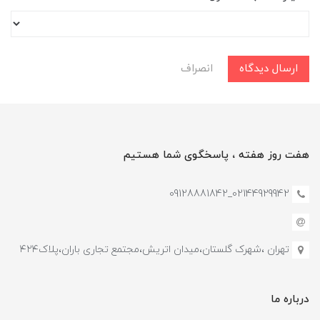
ارسال دیدگاه
انصراف
هفت روز هفته ، پاسخگوی شما هستیم
02144929942_09128881842
تهران ،شهرک گلستان،میدان اتریش،مجتمع تجاری باران،پلاک۴۲۴
درباره ما