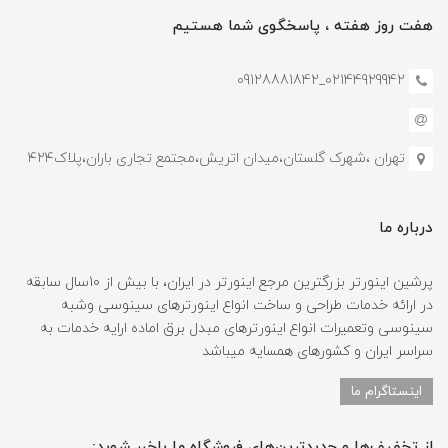
هفت روز هفته ، پاسخگوی شما هستیم
02144929942_09128881842
تهران ،شهرک گلستان،میدان اتریش،مجتمع تجاری باران،پلاک۴۲۴
درباره ما
پرشین اینورتر بزرگترین مرجع اینورتر در ایران، با بیش از 10سال سابقه
در ارائه خدمات طراحی و ساخت انواع اینورترهای سینوسی وشبه
سینوسی وتعمیرات انواع اینورترهای مبدل برق اماده ارایه خدمات به
سراسر ایران و کشورهای همسایه میباشد
اینستاگرام ما
از تخفیف‌ها و جدیدترین‌های فروشگاه ما باخبر شوید: