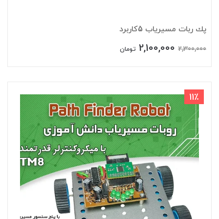
پك ربات مسیریاب 5کاربرد
2,100,000
2,300,000
تومان
11٪