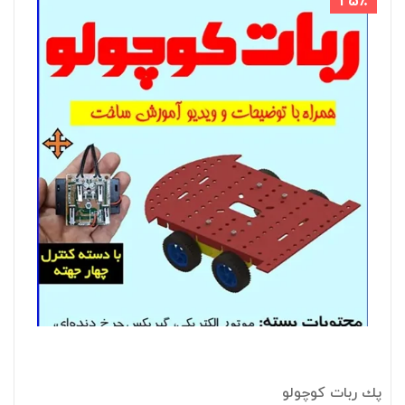
25٪
پك ربات کوچولو