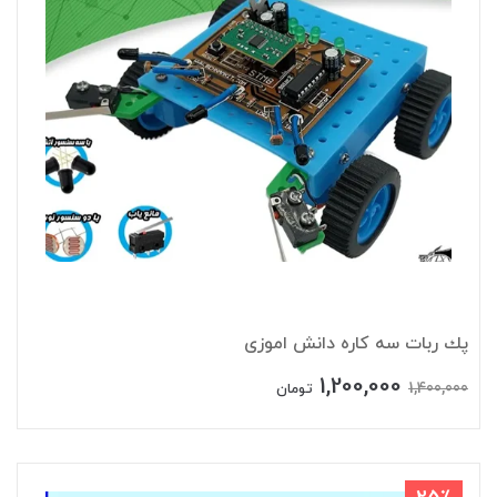
پك ربات سه كاره دانش اموزی
1,200,000
1,400,000
تومان