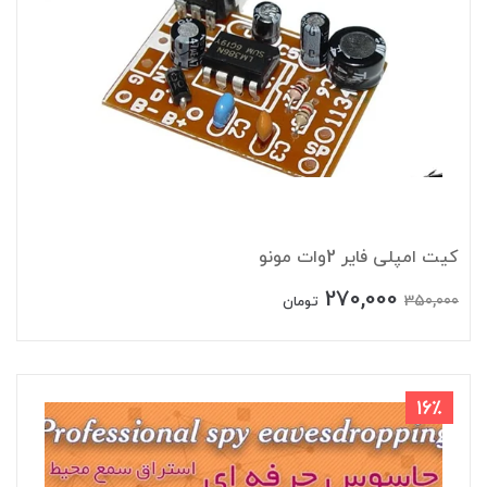
کیت امپلی فایر 2وات مونو
270,000
350,000
تومان
16٪