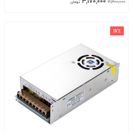
3,170,000
3,300,000
تومان
17٪