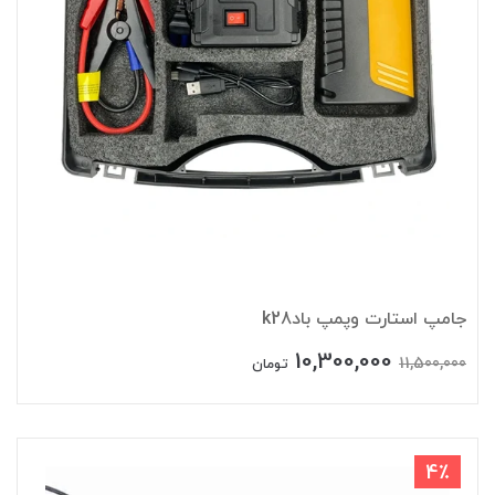
جامپ استارت وپمپ بادk28
10,300,000
11,500,000
تومان
4٪