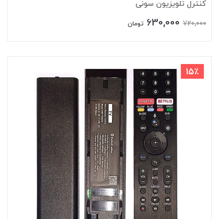
کنترل تلویزیون سونی
630,000
720,000
تومان
15٪