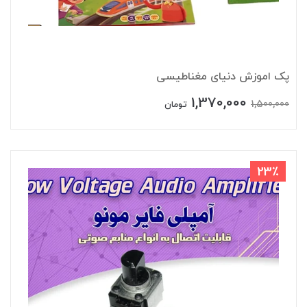
پک اموزش دنیای مغناطیسی
1,370,000
1,500,000
تومان
23٪