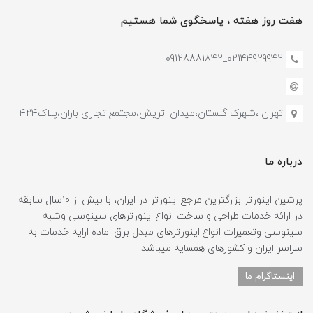
هفت روز هفته ، پاسخگوی شما هستیم
02144929942_09128881842
تهران ،شهرک گلستان،میدان اتریش،مجتمع تجاری باران،پلاک۴۲۴
درباره ما
پرشین اینورتر بزرگترین مرجع اینورتر در ایران، با بیش از 10سال سابقه
در ارائه خدمات طراحی و ساخت انواع اینورترهای سینوسی وشبه
سینوسی وتعمیرات انواع اینورترهای مبدل برق اماده ارایه خدمات به
سراسر ایران و کشورهای همسایه میباشد
اینستاگرام ما