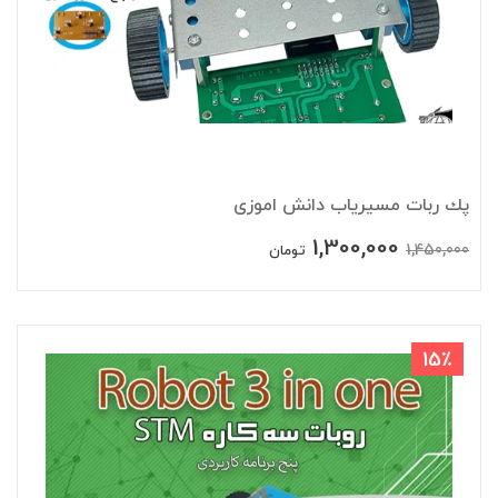
پك ربات مسیریاب دانش اموزی
1,300,000
1,450,000
تومان
15٪