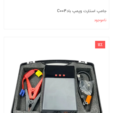
جامپ استارت وپمپ بادC004
ناموجود
11٪