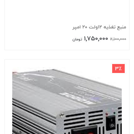
منبع تغذیه ۱۲ولت ۲۰ امپر
1,750,000
2,100,000
تومان
3٪