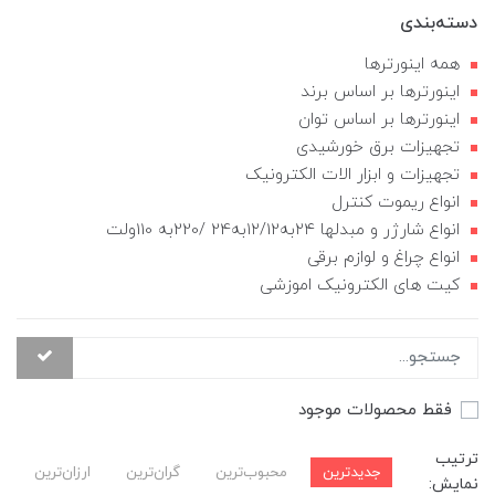
دسته‌بندی
همه اینورترها
اینورترها بر اساس برند
اینورترها بر اساس توان
تجهیزات برق خورشیدی
تجهیزات و ابزار الات الکترونیک
انواع ریموت کنترل
انواع شارژر و مبدلها ۲۴به۱۲/12به24 /220به 110ولت
انواع چراغ و لوازم برقی
کیت های الکترونیک اموزشی
فقط محصولات موجود
ترتیب
جدیدترین
محبوب‌ترین
گران‌ترین
ارزان‌ترین
نمایش: