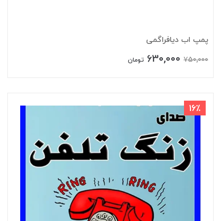
پمپ اب دیافراگمی
630,000
750,000
تومان
16٪