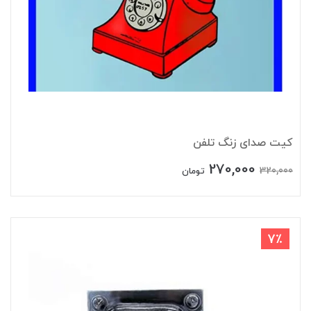
کیت صدای زنگ تلفن
270,000
320,000
تومان
7٪