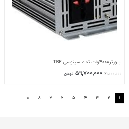
اینورتر4000وات تمام سینوسی TBE
59,700,000
61,000,000
تومان
8
7
6
5
4
3
2
1