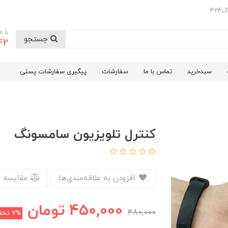
42
با 
جستجو
42
سبدخرید
تماس با ما
سفارشات
پیگیری سفارشات پستی
کنترل تلویزیون سامسونگ
افزودن به علاقه‌مندی‌ها
مقایسه 
450,000
تومان
480,000
7%
تخف