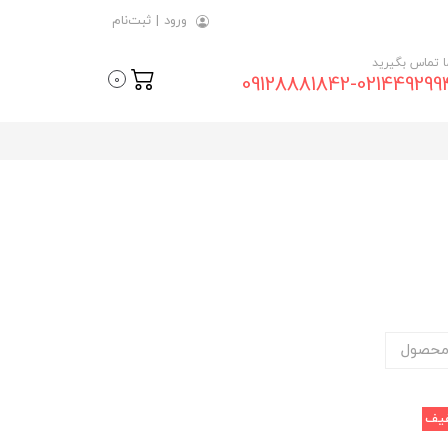
ورود
|
ثبت‌نام
ما تماس بگیرید
09128881842-021449299
0
محصول
یف