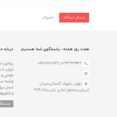
ارسال دیدگاه
انصراف
هفت روز هفته ، پاسخگوی شما هستیم
درباره ما
02144929942_09128881842
پرشین این
طراحی و 
وشبه سین
تهران ،شهرک گلستان،میدان
مبدل برق 
اتریش،مجتمع تجاری باران،پلاک۴۲۴
و کشورها
اینستاگر