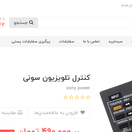
42
با 
جستجو
42
سبدخرید
تماس با ما
سفارشات
پیگیری سفارشات پستی
کنترل تلویزیون سونی
sony power
افزودن به علاقه‌مندی‌ها
مقایسه 
490,000
تومان