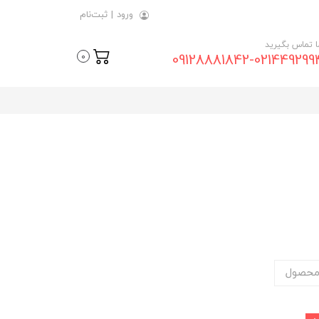
ورود
|
ثبت‌نام
ما تماس بگیرید
09128881842-021449299
0
محصول