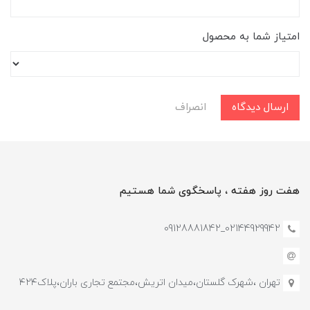
امتیاز شما به محصول
ارسال دیدگاه
انصراف
هفت روز هفته ، پاسخگوی شما هستیم
02144929942_09128881842
تهران ،شهرک گلستان،میدان اتریش،مجتمع تجاری باران،پلاک۴۲۴