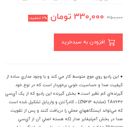
330,000
تومان
350,000
6%
تخفیف
افزودن به سبدخرید
● اين راديو روي موج متوسط كار مي‏ كند و با وجود مداري ساده از
كيفيت صدا و حساسيت خوبي برخوردار است که در نوع خود
گيرنده‌اي کم نظير است.● بخش گيرنده اين راديو که از يک آي‌سي
TA7642 (مشابه ZN414) ، کادرآنتن و واريابل تشکيل شده است
که مي‌تواند ايستگاههاي محلي را دريافت کنند و پس از تقويت
صدا در بخش آمپلي⁪فاير مدار (که هسته اصلي آن از آي‌سي