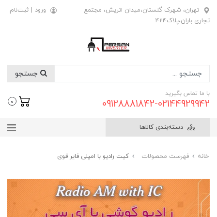
تهران، شهرک گلستان،میدان اتریش، مجتمع
ورود
|
ثبت‌نام
تجاری باران،پلاک424
جستجو
با ما تماس بگیرید
09128881842-02144929942
0
دسته‌بندی کالاها
خانه
فهرست محصولات
کیت رادیو با امپلی فایر قوی