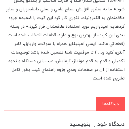
TDA2822 تشکيل شده) صدا با قدرت مناسب از بلندگو پخش
شود.● ما به منظور افزايش سطح علمي و عملي دانشجويان و ساير
علاقمندان به الكترونيك، تئوري کار کرد اين كيت را ضميمه جزوه
کرده⁪ايم اميدواريم مورد استفاده علاقمندان قرار گيرد.● در بسته
‫بندي اين كيت، از بهترين نوع و مارك قطعات انتخاب شده است
(قطعاتي مانند: آي⁪سي آمپلي⁪فاير همراه با سوکت، واريابل، کادر
آنتن، کليد و… ) تا موفقيت شما تضمين شده باشد.توضيحات
تكميلي و قدم به قدم مونتاژ، آزمايش، عيب‌يابي دستگاه و نحوه
استفاده از آن در صفحات بعدي جزوه راهنماي كيت بطور كامل
تشريح شده است
دیدگاه‌ها
دیدگاه خود را بنویسید