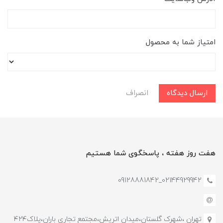
امتیاز شما به محصول
ارسال دیدگاه
انصراف
هفت روز هفته ، پاسخگوی شما هستیم
02144929942_09128881842
تهران ،شهرک گلستان،میدان اتریش،مجتمع تجاری باران،پلاک۴۲۴