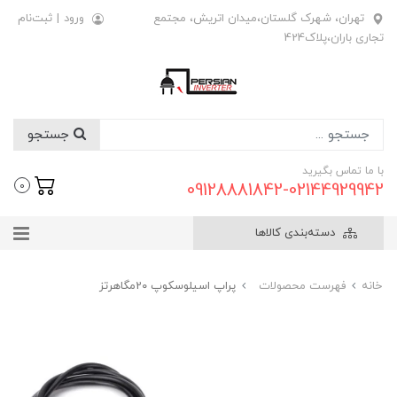
تهران، شهرک گلستان،میدان اتریش، مجتمع
ورود
|
ثبت‌نام
تجاری باران،پلاک424
جستجو
با ما تماس بگیرید
09128881842-02144929942
0
دسته‌بندی کالاها
خانه
فهرست محصولات
پراپ اسیلوسکوپ 2۰مگاهرتز