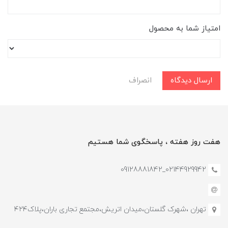
امتیاز شما به محصول
ارسال دیدگاه
انصراف
هفت روز هفته ، پاسخگوی شما هستیم
02144929942_09128881842
تهران ،شهرک گلستان،میدان اتریش،مجتمع تجاری باران،پلاک۴۲۴