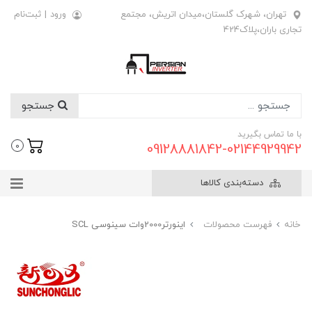
تهران، شهرک گلستان،میدان اتریش، مجتمع
ورود
|
ثبت‌نام
تجاری باران،پلاک424
جستجو
با ما تماس بگیرید
09128881842-02144929942
0
دسته‌بندی کالاها
خانه
فهرست محصولات
اینورتر2000وات سینوسی SCL