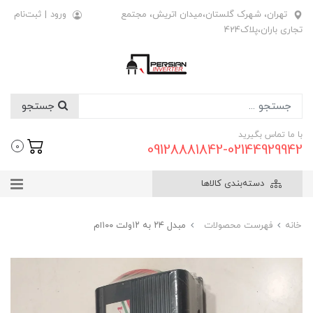
تهران، شهرک گلستان،میدان اتریش، مجتمع
ورود
|
ثبت‌نام
تجاری باران،پلاک424
جستجو
با ما تماس بگیرید
09128881842-02144929942
0
دسته‌بندی کالاها
خانه
فهرست محصولات
مبدل ۲۴ به ۱۲ولت ۱۰۰ام