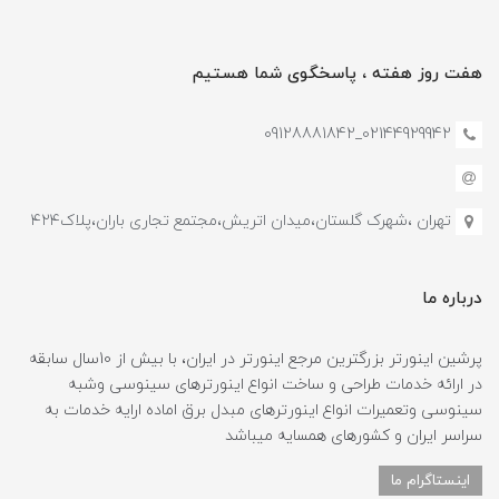
هفت روز هفته ، پاسخگوی شما هستیم
02144929942_09128881842
تهران ،شهرک گلستان،میدان اتریش،مجتمع تجاری باران،پلاک۴۲۴
درباره ما
پرشین اینورتر بزرگترین مرجع اینورتر در ایران، با بیش از 10سال سابقه
در ارائه خدمات طراحی و ساخت انواع اینورترهای سینوسی وشبه
سینوسی وتعمیرات انواع اینورترهای مبدل برق اماده ارایه خدمات به
سراسر ایران و کشورهای همسایه میباشد
اینستاگرام ما