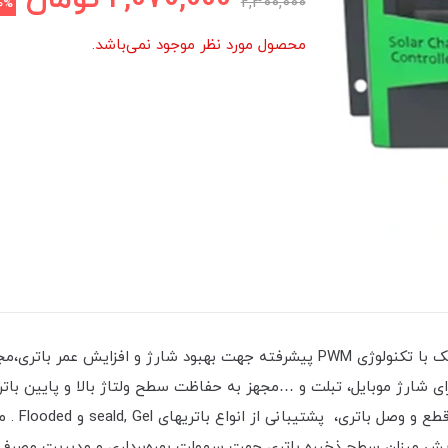
2,300,000
10%
محصول مورد نظر موجود نمی‌باشد.
تری، مجهز به دو عدد پورت USB 2امپری برای شارژ موبایل، تبلت و …مجهز به حفاظت سطح ولتاژ ب
های بار، م
یش میزان سطح ذخیره باتری جهت سهولت بهره‌برداری و مدیریت مصرف ان