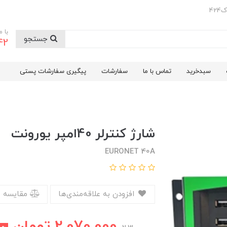
42
با 
جستجو
42
سبدخرید
تماس با ما
سفارشات
پیگیری سفارشات پستی
شارژ کنترلر 40امپر یورونت
EURONET 40A
افزودن به علاقه‌مندی‌ها
مقایسه 
2,070,000
تومان