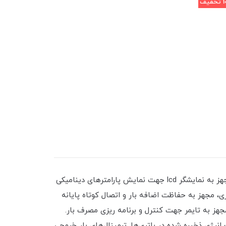
تخفیف
شارژ کنترلر خورشیدی 40 آمپر 12و24ولت تمام اتوماتیک با تکنولوژی PWM پیشرفته جهت بهبود شارژ و افزایش عمر باتری،مجهز به نمایشگر lcd جهت نمایش پارامترهای دینامیکی
الا و پایین باتری، مجهز به حفاظت اضافه بار و اتصال کوتاه پایانه
صرف داخلی بسیار کم، قابلیت تنظیم ولتاژ قطع و وصل باتری، پشتیبانی از انواع باتریهای seald, Gel و Flooded . مجهز به تایمر جهت کنترل و برنامه ریزی مصرف بار.
رژی ذخیره شده در باتری‌ها. ترمینال‌های بار خروجی