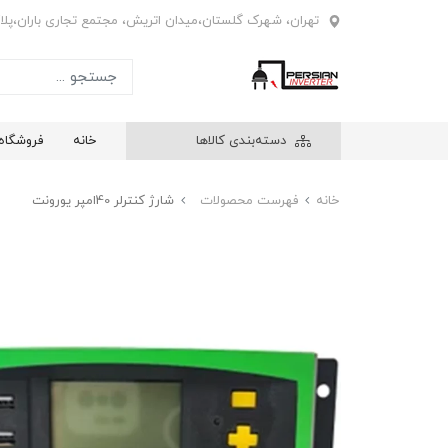
تهران، شهرک گلستان،میدان اتریش، مجتمع تجاری باران،پلاک4
دسته‌بندی کالاها
خانه
فروشگاه
خانه
فهرست محصولات
شارژ کنترلر 40امپر یورونت