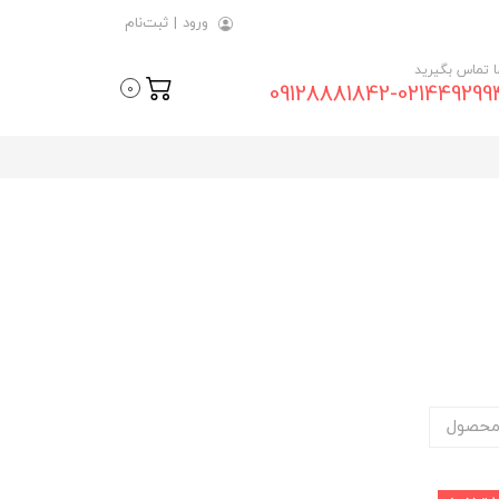
ورود
|
ثبت‌نام
ما تماس بگیرید
09128881842-021449299
0
محصول