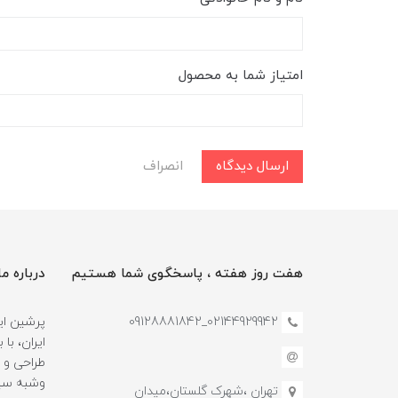
امتیاز شما به محصول
ارسال دیدگاه
انصراف
هفت روز هفته ، پاسخگوی شما هستیم
درباره ما
02144929942_09128881842
پرشین این
طراحی و 
وشبه سین
تهران ،شهرک گلستان،میدان