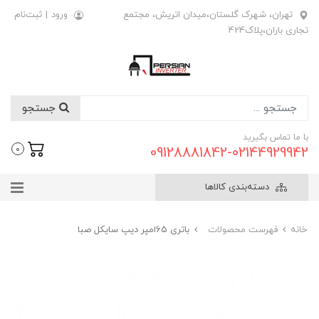
تهران، شهرک گلستان،میدان اتریش، مجتمع
ورود
|
ثبت‌نام
تجاری باران،پلاک424
جستجو
با ما تماس بگیرید
09128881842-02144929942
0
دسته‌بندی کالاها
خانه
فهرست محصولات
باتری 65امپر دیپ سایکل صبا