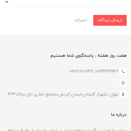
ارسال دیدگاه
انصراف
هفت روز هفته ، پاسخگوی شما هستیم
02144929942_09128881842
تهران ،شهرک گلستان،میدان اتریش،مجتمع تجاری باران،پلاک۴۲۴
درباره ما
پرشین اینورتر بزرگترین مرجع اینورتر در ایران، با بیش از 10سال سابقه