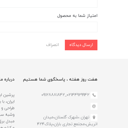
امتیاز شما به محصول
ارسال دیدگاه
انصراف
هفت روز هفته ، پاسخگوی شما هستیم
درباره ما
02144929942_09128881842
پرشین این
طراحی و 
وشبه سین
تهران ،شهرک گلستان،میدان
مبدل برق 
اتریش،مجتمع تجاری باران،پلاک۴۲۴
و کشورها