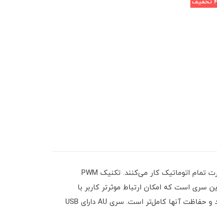
تخفیف
شارژ کنترلر 30 امپر 12و24ولت سری ViewStar شرکت Epsolar از پیشرفته‌ترین تکنیک‌های دیجیتال بهره‌مند هستند و به صورت تمام اتوماتیک کار می‌کنند. تکنیک PWM
این کنترلرها می‌تواند عمر باتری‌ شما را افزایش دهد. مهمترین تفاوت View Star از Land Star وجود LCD در این سری است که امکان ارتباط موثر‌‌تر کاربر با
شارژکنترلر خورشیدی را فراهم آورده است. سری A و AU همانند سری E و EU در LS هستند با این تفاوت که دارای LCD هستند و حفاظت آنها کامل‌تر است. سری AU دارای USB