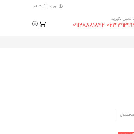
ورود
|
ثبت‌نام
ما تماس بگیرید
09128881842-021449299
0
محصول