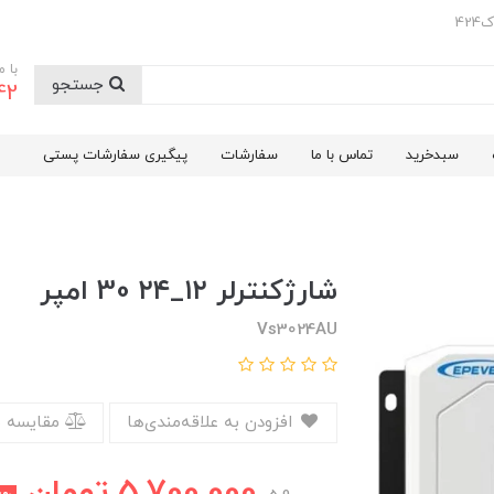
42
با 
جستجو
42
سبدخرید
تماس با ما
سفارشات
پیگیری سفارشات پستی
شارژکنترلر ۱۲_۲۴ 30 امپر
Vs3024AU
افزودن به علاقه‌مندی‌ها
مقایسه 
5,700,000
تومان