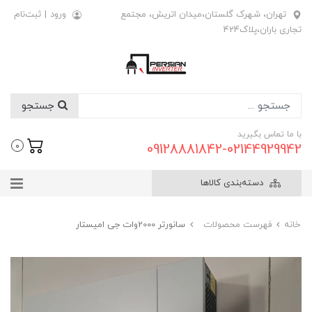
تهران، شهرک گلستان،میدان اتریش، مجتمع
ورود
|
ثبت‌نام
تجاری باران،پلاک424
جستجو
با ما تماس بگیرید
09128881842-02144929942
0
دسته‌بندی کالاها
خانه
فهرست محصولات
سانورتر 2000وات جی امیستار