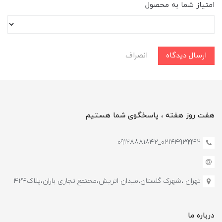
امتیاز شما به محصول
ارسال دیدگاه
انصراف
هفت روز هفته ، پاسخگوی شما هستیم
02144929942_09128881842
تهران ،شهرک گلستان،میدان اتریش،مجتمع تجاری باران،پلاک۴۲۴
درباره ما