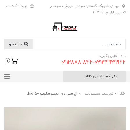
تهران، شهرک گلستان،میدان اتریش، مجتمع
ورود
|
ثبت‌نام
تجاری باران،پلاک424
جستجو
با ما تماس بگیرید
09128881842-02144929942
0
دسته‌بندی کالاها
خانه
فهرست محصولات
ال سی دی اسیلوسکوپ dso150