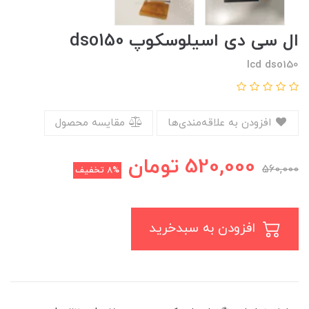
ال سی دی اسیلوسکوپ dso150
lcd dso150
افزودن به علاقه‌مندی‌ها
مقایسه محصول
520,000
تومان
560,000
8%
تخفیف
افزودن به سبدخرید