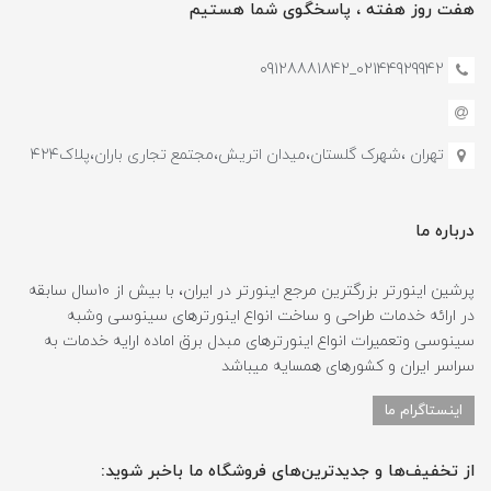
هفت روز هفته ، پاسخگوی شما هستیم
02144929942_09128881842
تهران ،شهرک گلستان،میدان اتریش،مجتمع تجاری باران،پلاک۴۲۴
درباره ما
پرشین اینورتر بزرگترین مرجع اینورتر در ایران، با بیش از 10سال سابقه
در ارائه خدمات طراحی و ساخت انواع اینورترهای سینوسی وشبه
سینوسی وتعمیرات انواع اینورترهای مبدل برق اماده ارایه خدمات به
سراسر ایران و کشورهای همسایه میباشد
اینستاگرام ما
از تخفیف‌ها و جدیدترین‌های فروشگاه ما باخبر شوید: