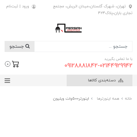
تهران، شهرک گلستان،میدان اتریش، مجتمع
ورود
|
ثبت‌نام
تجاری باران،پلاک424
جستجو
با ما تماس بگیرید
09128881842-02144929942
0
دسته‌بندی کالاها
خانه
همه اینورترها
اینورتر500وات ویلیون