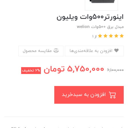
اینورتر500وات ویلیون
مبدل برق 500وات welion
از 1
افزودن به علاقه‌مندی‌ها
مقایسه محصول
5,750,000
تومان
6,100,000
6%
تخفیف
افزودن به سبدخرید