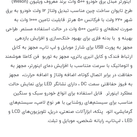
اینورتر مبدل برق خودرو 500 وات برند معروف ویلیون (Welion)
طرح تایوان ساخت چین مناسب تبدیل ولتاژ 12 ولت خودرو به برق
شهر 220 ولت با فرکانس 50 هرتز. قابلیت تامین 1000 وات به
صورت لحظه‌ای و تامین 500 وات در حالت استفاده مستمر. طراحی
بهینه و با بدنه فلزی برای بهبود خنک‌سازی و افزایش بازدهی.
مجهز به پورت USB برای شارژ موبایل و لپ تاپ، مجهز به کابل
ارتباط فندک و کابل انبری باتری، مجهز به توربو فن کاملا هوشمند
و اتوماتیک با سرعت متناسب با افزایش دمای اینورتر، مجهز به
حفاظت در برابر اتصال کوتاه، اضافه ولتاژ و اضافه حرارت، مجهز
به فیوز حفاظتی سمت DC ، دارای نشانگر LED برای نمایش حالت
عملکرد اینورتر. قابل استفاده برای انواع خودرو سبک و سنگین.
مناسب برای سیستم‌های روشنایی با هر نوع لامپ، سیستم‌های
گرمایشی، اتو، پنکه، ابزارآلات صنعتی، دریل، تلویزیون‌های LCD و
LED ، لپ‌تاپ، رایانه شخصی، موبایل و تبلت.