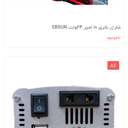
شارژر باتری 10 امپر 24ولت EBSUN
ناموجود
8٪