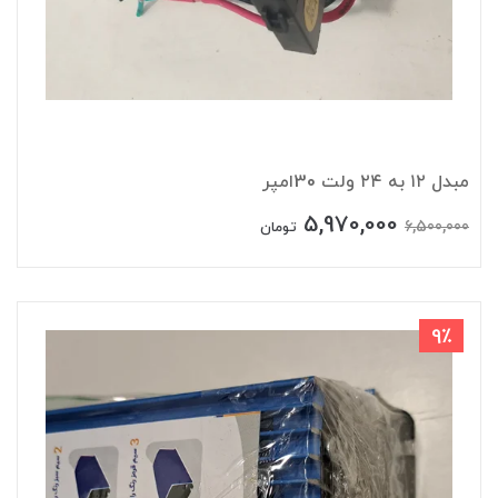
مبدل ۱۲ به ۲۴ ولت 30امپر
5,970,000
6,500,000
تومان
9٪