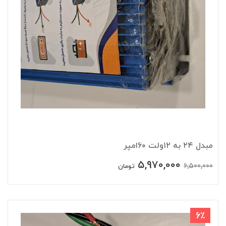
مبدل ۲۴ به ۱۲ولت 6۰امپر
5,970,000
6,500,000
تومان
6٪