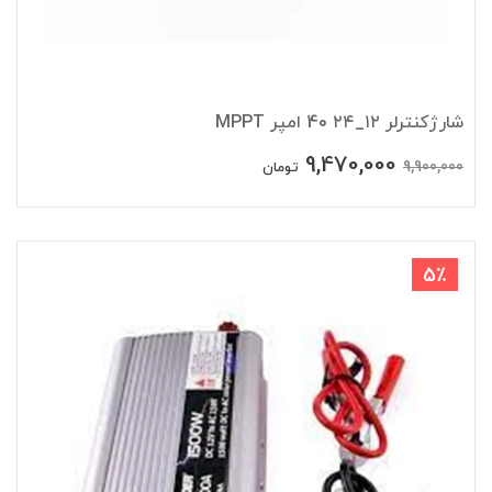
شارژکنترلر ۱۲_۲۴ 40 امپر MPPT
9,470,000
9,900,000
تومان
5٪