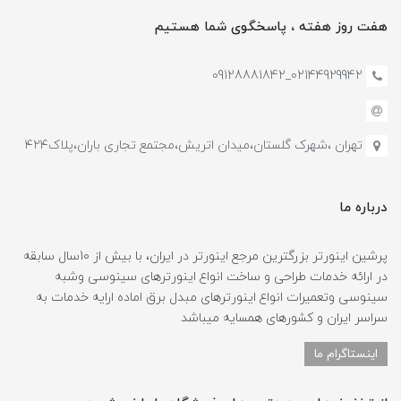
هفت روز هفته ، پاسخگوی شما هستیم
02144929942_09128881842
تهران ،شهرک گلستان،میدان اتریش،مجتمع تجاری باران،پلاک۴۲۴
درباره ما
پرشین اینورتر بزرگترین مرجع اینورتر در ایران، با بیش از 10سال سابقه
در ارائه خدمات طراحی و ساخت انواع اینورترهای سینوسی وشبه
سینوسی وتعمیرات انواع اینورترهای مبدل برق اماده ارایه خدمات به
سراسر ایران و کشورهای همسایه میباشد
اینستاگرام ما