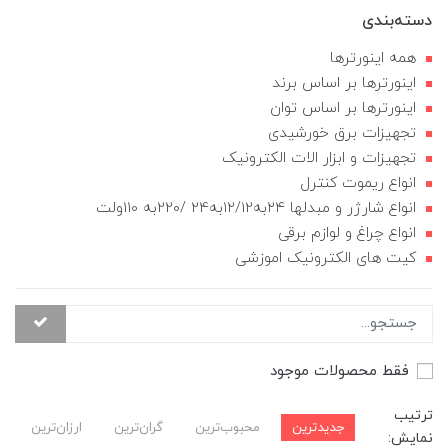
دسته‌بندی
همه اینورترها
اینورترها بر اساس برند
اینورترها بر اساس توان
تجهیزات برق خورشیدی
تجهیزات و ابزار الات الکترونیک
انواع ریموت کنترل
انواع شارژر و مبدلها ۲۴به۱۲/12به24 /220به 110ولت
انواع چراغ و لوازم برقی
کیت های الکترونیک اموزشی
فقط محصولات موجود
ترتیب
جدیدترین
محبوب‌ترین
گران‌ترین
ارزان‌ترین
نمایش: