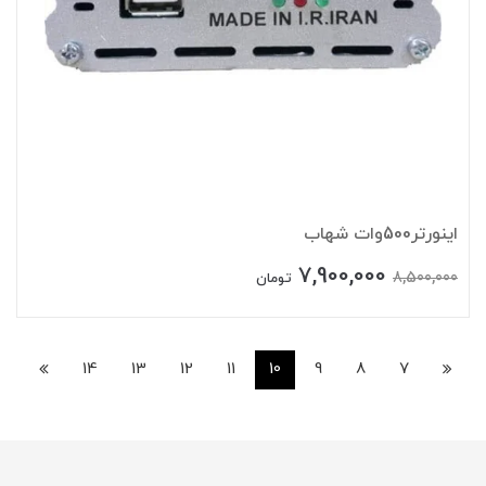
اینورتر500وات شهاب
7,900,000
8,500,000
تومان
14
13
12
11
10
9
8
7