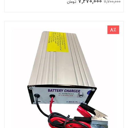
7,270,000
7,700,000
تومان
8٪