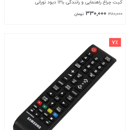
کیت چراغ راهنمایی و رانندگی با۱۲ دیود نورانی
330,000
380,000
تومان
7٪