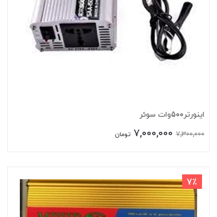
اینورتر500وات سوئر
7,000,000
7,300,000
تومان
7٪