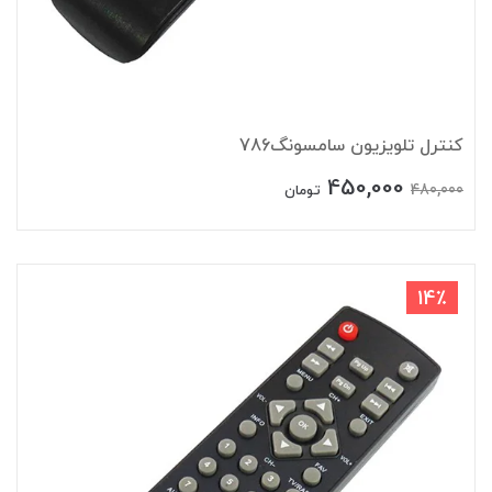
کنترل تلویزیون سامسونگ786
450,000
480,000
تومان
14٪