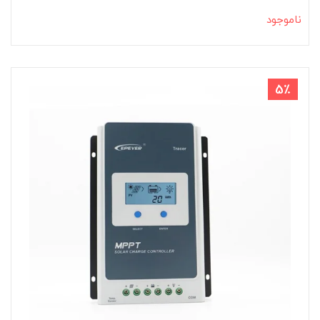
ناموجود
5٪