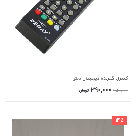
کنترل گیرنده دیجیتال دنای
390,000
450,000
تومان
14٪