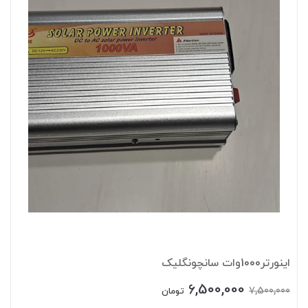
اینورتر1000وات سانچونگلیک
6,500,000
7,500,000
تومان