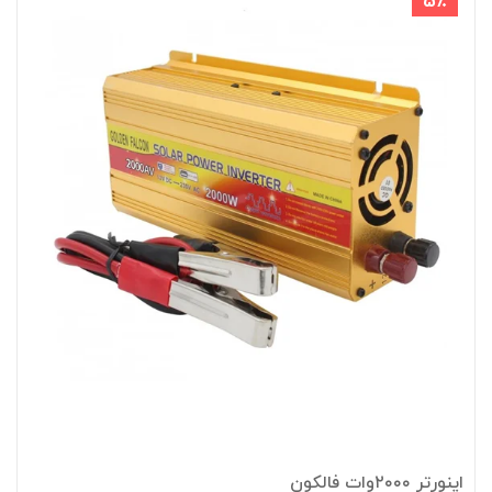
5٪
اینورتر ۲۰۰۰وات فالکون